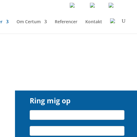
er
Om Certum
Referencer
Kontakt
Ring mig op
Ring
Navn*
mig
op
Virksomhed*
-
Danish