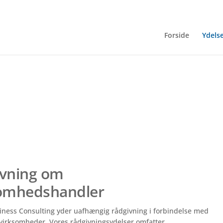
Forside
Ydels
ivning om
somhedshandler
ness Consulting yder uafhængig rådgivning i forbindelse med
 virksomheder. Vores rådgivningsydelser omfatter