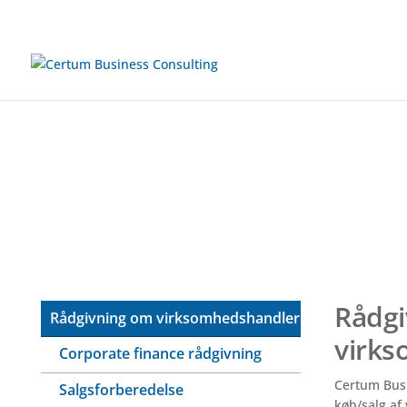
Rådg
Rådgivning om virksomhedshandler
virk
Corporate finance rådgivning
Certum Busi
Salgsforberedelse
køb/salg af