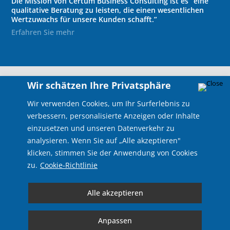
Die Mission von Certum Business Consulting ist es “eine
qualitative Beratung zu leisten, die einen wesentlichen
Wertzuwachs für unsere Kunden schafft.”
Erfahren Sie mehr
Wir schätzen Ihre Privatsphäre
Wir verwenden Cookies, um Ihr Surferlebnis zu
verbessern, personalisierte Anzeigen oder Inhalte
einzusetzen und unseren Datenverkehr zu
analysieren. Wenn Sie auf „Alle akzeptieren"
klicken, stimmen Sie der Anwendung von Cookies
Folgen
zu.
Cookie-Richtlinie
Alle akzeptieren
Zuhause
|
Beratungsleistungen
|
Über uns
|
Referenzen
|
Kontakt
|
Juristische
Anpassen
Haftungsbegrenzung
|
Vertraulichkeit