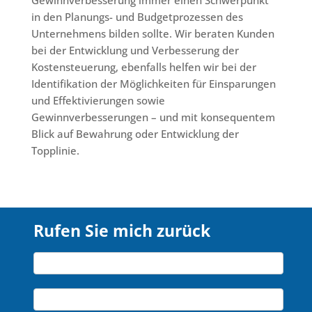
Gewinnverbesserung immer einen Schwerpunkt
in den Planungs- und Budgetprozessen des
Unternehmens bilden sollte. Wir beraten Kunden
bei der Entwicklung und Verbesserung der
Kostensteuerung, ebenfalls helfen wir bei der
Identifikation der Möglichkeiten für Einsparungen
und Effektivierungen sowie
Gewinnverbesserungen – und mit konsequentem
Blick auf Bewahrung oder Entwicklung der
Topplinie.
Rufen Sie mich zurück
Rufen
Name*
Sie
mich
Firma*
zurück