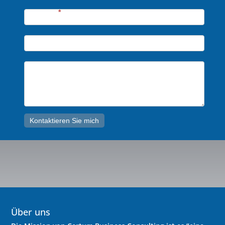
-
German
Telefon*
*
Email*
Thema*
Kontaktieren Sie mich
Über uns