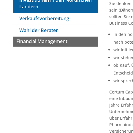
Investitionen in den Nordischen
Sie denken 
Ländern
sein (Dänem
sollten Sie
Verkaufsvorbereitung
Business Co
Wahl der Berater
in den n
Financial Management
nach pote
wir initi
wir stehe
ob Kauf, 
Entscheid
wir sprec
Certum Capi
eine Inboun
Jahre Erfa
Unternehme
über Erfahr
Pharmaindus
Versicheru