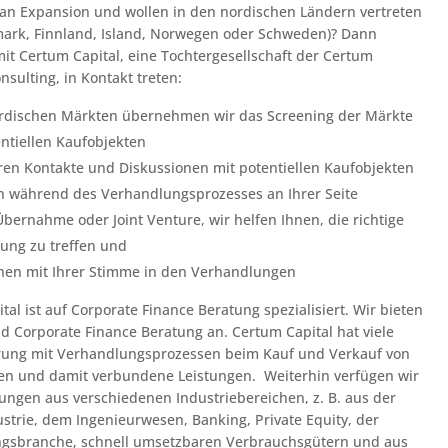
an Expansion und wollen in den nordischen Ländern vertreten
ark, Finnland, Island, Norwegen oder Schweden)? Dann
 mit Certum Capital, eine Tochtergesellschaft der Certum
nsulting, in Kontakt treten:
ordischen Märkten übernehmen wir das Screening der Märkte
ntiellen Kaufobjekten
ieren Kontakte und Diskussionen mit potentiellen Kaufobjekten
n während des Verhandlungsprozesses an Ihrer Seite
Übernahme oder Joint Venture, wir helfen Ihnen, die richtige
ung zu treffen und
hen mit Ihrer Stimme in den Verhandlungen
tal ist auf Corporate Finance Beratung spezialisiert. Wir bieten
d Corporate Finance Beratung an. Certum Capital hat viele
hrung mit Verhandlungsprozessen beim Kauf und Verkauf von
n und damit verbundene Leistungen. Weiterhin verfügen wir
ungen aus verschiedenen Industriebereichen, z. B. aus der
trie, dem Ingenieurwesen, Banking, Private Equity, der
ngsbranche, schnell umsetzbaren Verbrauchsgütern und aus