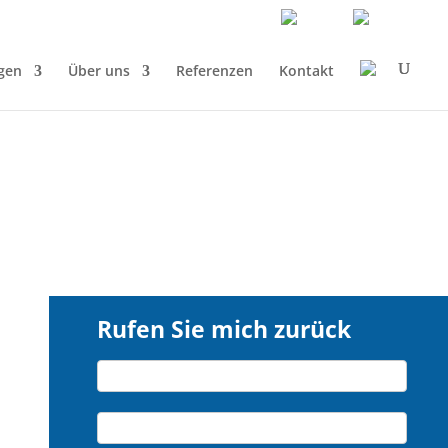
gen
Über uns
Referenzen
Kontakt
Rufen Sie mich zurück
Rufen
Name*
Sie
mich
Firma*
zurück
-