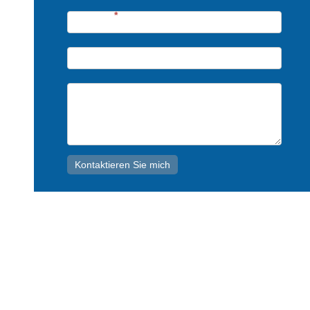
German
Telefon*
*
Email*
Thema*
Kontaktieren Sie mich